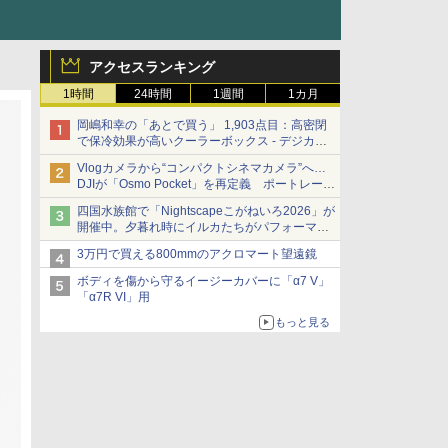
アクセスランキング
1時間
24時間
1週間
1カ月
岡嶋和幸の「あとで買う」 1,903点目：高密閉
で保冷効果が高いクーラーボックス - デジカメ
Watch
Vlogカメラから“コンパクトシネマカメラ”へ…
DJIが「Osmo Pocket」を再定義 ポートレート
重視の映像設計に
四国水族館で「Nightscapeこがねいろ2026」が
開催中。夕暮れ時にイルカたちがパフォーマン
スを繰り広げる
3万円で買える800mmのアクロマート望遠鏡
ボディを傷から守るイージーカバーに「α7 V」
「α7R VI」用
もっと見る