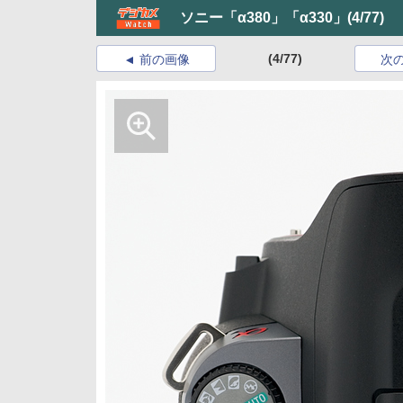
ソニー「α380」「α330」
(4/77)
(4/77)
前の画像
次