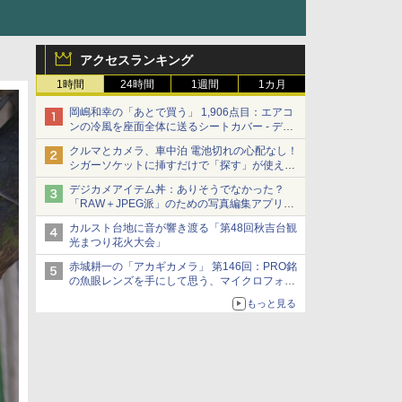
アクセスランキング
1時間
24時間
1週間
1カ月
岡嶋和幸の「あとで買う」 1,906点目：エアコ
ンの冷風を座面全体に送るシートカバー - デジ
カメ Watch
クルマとカメラ、車中泊 電池切れの心配なし！
シガーソケットに挿すだけで「探す」が使える
スマートタグ - デジカメ Watch
デジカメアイテム丼：ありそうでなかった？
「RAW＋JPEG派」のための写真編集アプリ
カメラデフォルトのJPEGを大切にする
カルスト台地に音が響き渡る「第48回秋吉台観
「Filmator」
光まつり花火大会」
赤城耕一の「アカギカメラ」 第146回：PRO銘
の魚眼レンズを手にして思う、マイクロフォー
サーズへの期待と可能性
もっと見る