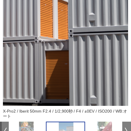
X-Pro2 / Iberit 50mm F2.4 / 1/2,900秒 / F4 / ±0EV / ISO200 / WB:オ
ート