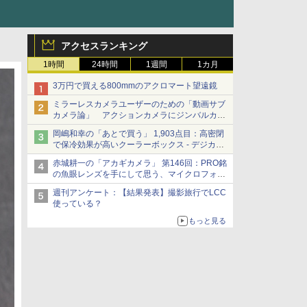
アクセスランキング
1時間
24時間
1週間
1カ月
3万円で買える800mmのアクロマート望遠鏡
ミラーレスカメラユーザーのための「動画サブ
カメラ論」 アクションカメラにジンバルカメ
ラ……その実質的な違いは？
岡嶋和幸の「あとで買う」 1,903点目：高密閉
で保冷効果が高いクーラーボックス - デジカメ
Watch
赤城耕一の「アカギカメラ」 第146回：PRO銘
の魚眼レンズを手にして思う、マイクロフォー
サーズへの期待と可能性
週刊アンケート：【結果発表】撮影旅行でLCC
使っている？
もっと見る