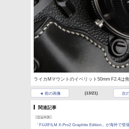
ライカMマウントのイベリット50mm F2.4は焦
(13/21)
前の画像
次
関連記事
ニュース
「FUJIFILM X-Pro2 Graphite Edition」が海外で登