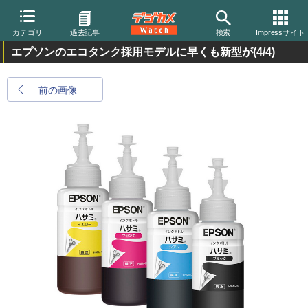
カテゴリ
過去記事
検索
Impressサイト
エプソンのエコタンク採用モデルに早くも新型が
(4/4)
前の画像