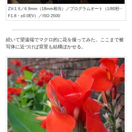
ZV-1 II／6.9mm（18mm相当）／プログラムオート（1/80秒・
F1.8・±0.0EV）／ISO 2500
続いて望遠端でマクロ的に花を撮ってみた。ここまで被
写体に近づけば背景も結構ぼかせる。