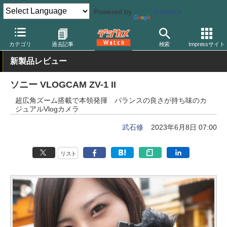
Powered by
Translate
デジカメ Watch
カメラ
レンズ一体型（コンパクト）カメラ
ソ
カテゴリ
過去記事
検索
Impressサイト
新製品レビュー
ソニー VLOGCAM ZV-1 II
超広角ズーム搭載で本領発揮 バランスの良さが持ち味のカ
ジュアルVlogカメラ
武石修
2023年6月8日 07:00
リスト