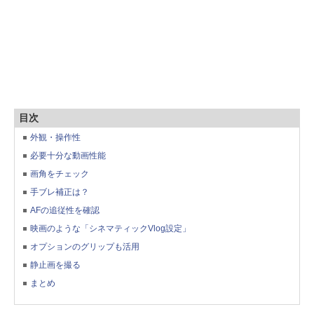
目次
外観・操作性
必要十分な動画性能
画角をチェック
手ブレ補正は？
AFの追従性を確認
映画のような「シネマティックVlog設定」
オプションのグリップも活用
静止画を撮る
まとめ