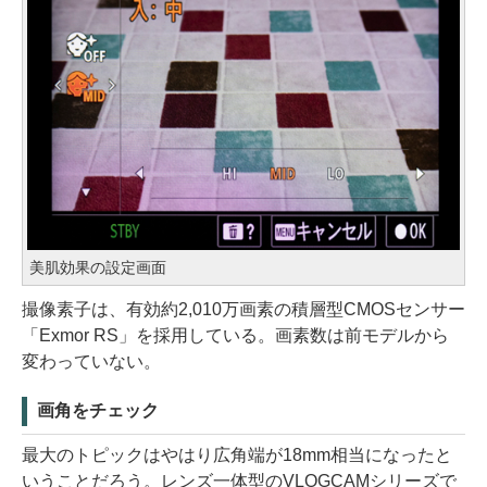
美肌効果の設定画面
撮像素子は、有効約2,010万画素の積層型CMOSセンサー
「Exmor RS」を採用している。画素数は前モデルから
変わっていない。
画角をチェック
最大のトピックはやはり広角端が18mm相当になったと
いうことだろう。レンズ一体型のVLOGCAMシリーズで