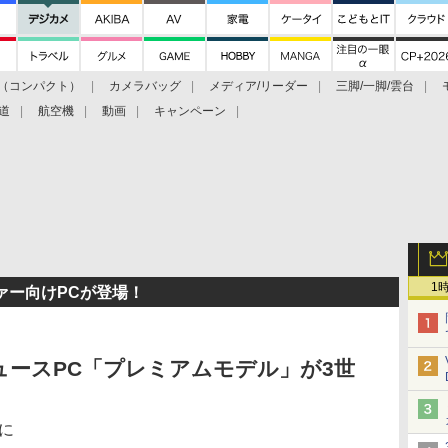
（コンパクト）
カメラバッグ
メディア/リーダー
三脚/一脚/雲台
道
航空機
動画
キャンペーン
1
ァー向けPCが登場！
ュースPC「プレミアムモデル」が3世
に