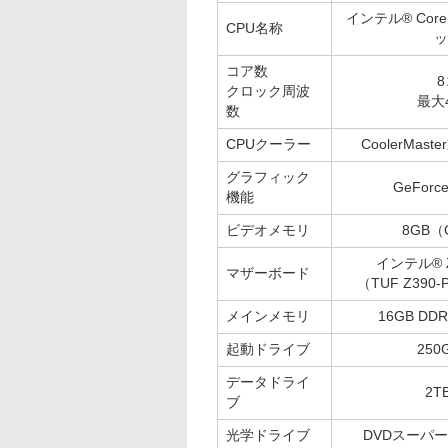
インテル® Core
CPU名称
ッ
コア数
クロック周波
最大4
数
CPUクーラー
CoolerMas
グラフィック
GeForce
機能
ビデオメモリ
8GB（
インテル® Z3
マザーボード
（TUF Z390-
メインメモリ
16GB DDR
起動ドライブ
250
データドライ
2T
ブ
光学ドライブ
DVDスーパ