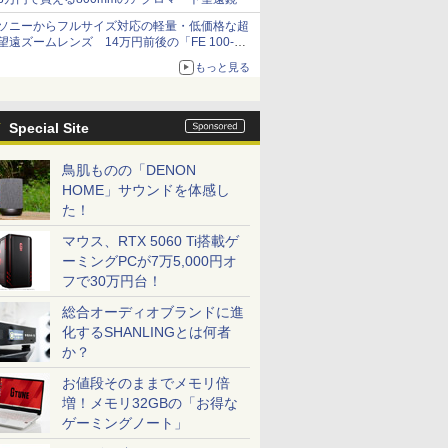
ソニーからフルサイズ対応の軽量・低価格な超
望遠ズームレンズ 14万円前後の「FE 100-
400mm F5.6-8 OSS」
もっと見る
Special Site
鳥肌ものの「DENON
HOME」サウンドを体感し
た！
マウス、RTX 5060 Ti搭載ゲ
ーミングPCが7万5,000円オ
フで30万円台！
総合オーディオブランドに進
化するSHANLINGとは何者
か？
お値段そのままでメモリ倍
増！メモリ32GBの「お得な
ゲーミングノート」