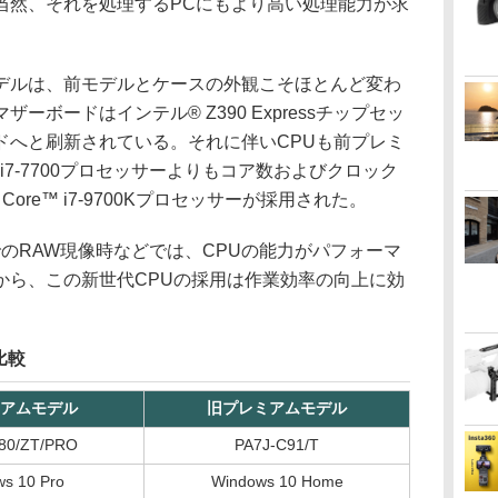
当然、それを処理するPCにもより高い処理能力が求
デルは、前モデルとケースの外観こそほとんど変わ
ボードはインテル® Z390 Expressチップセッ
ドへと刷新されている。それに伴いCPUも前プレミ
 i7-7700プロセッサーよりもコア数およびクロック
ore™ i7-9700Kプロセッサーが採用された。
ssic CCでのRAW現像時などでは、CPUの能力がパフォーマ
から、この新世代CPUの採用は作業効率の向上に効
比較
アムモデル
旧プレミアムモデル
80/ZT/PRO
PA7J-C91/T
s 10 Pro
Windows 10 Home