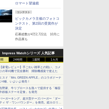
ロマート望遠鏡
コンテスト
ビックカメラ主催のフォトコ
ンテスト、第2回の受賞作が
決定
応募総数が4万2,722点 10月に
作品展も
Impress Watchシリーズ 人気記事
時間
24時間
1週間
1カ月
【家電レビュー】手ごわい雑草との戦い、コメ
リの草刈機で完全勝利 掃除機感覚で使えた
ミスド「Mrs. GREEN APPLE」のコラボドーナ
ツ4種、いよいよ発売！
吉野家、牛リブロースを熱々で提供する「極旨
牛鉄板ステーキ定食」を発売
バーガーキング、超大型チーズバーガー「ダー
ティ ザ・ワンパウンダー」を発売。総カロリー
約1656kcal、総重量約527g！