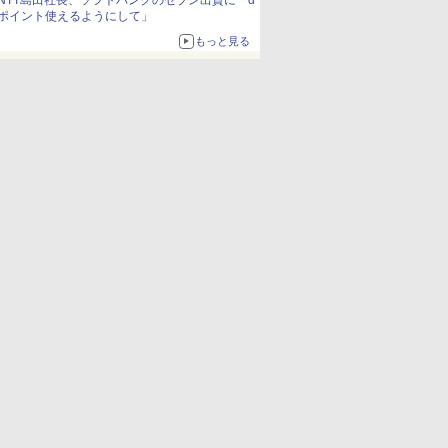
NTT島田社長、ソフトバンクのセブン出資に「d
ポイント使えるようにして」
もっと見る