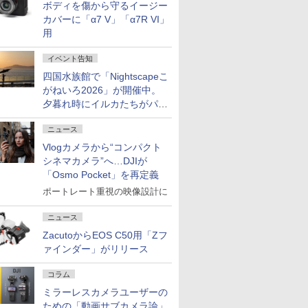
ボディを傷から守るイージー
カバーに「α7 V」「α7R VI」
用
イベント告知
四国水族館で「Nightscapeこ
がねいろ2026」が開催中。
夕暮れ時にイルカたちがパフ
ォーマンスを繰り広げる
ニュース
Vlogカメラから“コンパクト
シネマカメラ”へ…DJIが
「Osmo Pocket」を再定義
ポートレート重視の映像設計に
ニュース
ZacutoからEOS C50用「Zフ
ァインダー」がリリース
コラム
ミラーレスカメラユーザーの
ための「動画サブカメラ論」