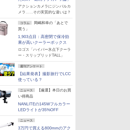
アクションカメラにジンバルカ
メラ……その実質的な違いは？
岡嶋和幸の「あとで
コラム
買う」
1,903点目：高密閉で保冷効
果が高いクーラーボックス
ロゴス「ハイパー氷点下クーラ
ー・スリップリッドTALL」
週刊アンケート
【結果発表】撮影旅行でLCC
使っている？
【厳選】本日のお買
ニュース
い得商品
NANLITEの145Wフルカラー
LEDライトが35%OFF
ニュース
3万円で買える800mmのアク