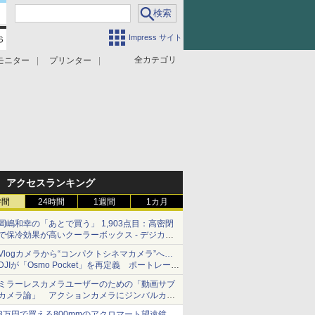
Impress サイト
全カテゴリ
モニター
プリンター
アクセスランキング
時間
24時間
1週間
1カ月
岡嶋和幸の「あとで買う」 1,903点目：高密閉
で保冷効果が高いクーラーボックス - デジカメ
Watch
Vlogカメラから“コンパクトシネマカメラ”へ…
DJIが「Osmo Pocket」を再定義 ポートレート
重視の映像設計に
ミラーレスカメラユーザーのための「動画サブ
カメラ論」 アクションカメラにジンバルカメ
ラ……その実質的な違いは？
3万円で買える800mmのアクロマート望遠鏡