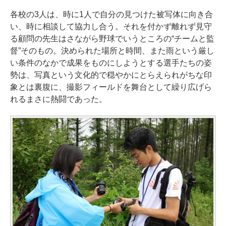
各校の3人は、時に1人で自分の見つけた被写体に向き合
い、時に相談して協力し合う。それを付かず離れず見守
る顧問の先生はさながら野球でいうところの“チームと監
督”そのもの。決められた場所と時間、また雨という厳し
い条件のなかで成果をものにしようとする選手たちの姿
勢は、写真という文化的で穏やかにとらえられがちな印
象とは裏腹に、撮影フィールドを舞台として繰り広げら
れるまさに熱闘であった。