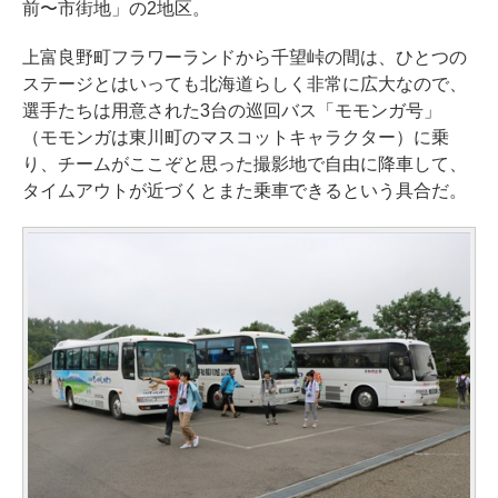
前〜市街地」の2地区。
上富良野町フラワーランドから千望峠の間は、ひとつの
ステージとはいっても北海道らしく非常に広大なので、
選手たちは用意された3台の巡回バス「モモンガ号」
（モモンガは東川町のマスコットキャラクター）に乗
り、チームがここぞと思った撮影地で自由に降車して、
タイムアウトが近づくとまた乗車できるという具合だ。