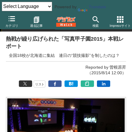
Powered by
Translate
ニュース
カテゴリ
過去記事
検索
Impressサイト
熱戦が繰り広げられた「写真甲子園2015」本戦レ
ポート
全国18校が北海道に集結 連日の“競技撮影”を制したのは？
Reported by 曽根原昇
（2015/8/14 12:00）
リスト