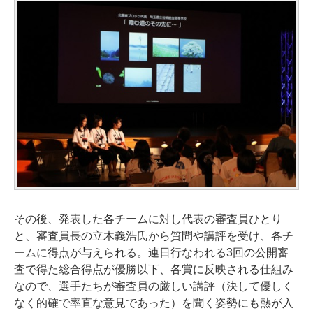
その後、発表した各チームに対し代表の審査員ひとり
と、審査員長の立木義浩氏から質問や講評を受け、各チ
ームに得点が与えられる。連日行なわれる3回の公開審
査で得た総合得点が優勝以下、各賞に反映される仕組み
なので、選手たちが審査員の厳しい講評（決して優しく
なく的確で率直な意見であった）を聞く姿勢にも熱が入