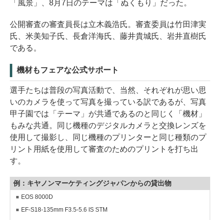
「風景」、8月7日のテーマは「ぬくもり」だった。
公開審査の審査員長は立木義浩氏。審査委員は竹田津実
氏、米美知子氏、長倉洋海氏、藤井貴城氏、岩井直樹氏
である。
機材もフェアな公式サポート
選手たちは普段の写真活動で、当然、それぞれが思い思
いのカメラを使って写真を撮っている訳であるが、写真
甲子園では「テーマ」が共通であるのと同じく「機材」
もみな共通。同じ機種のデジタルカメラと交換レンズを
使用して撮影し、同じ機種のプリンターと同じ種類のプ
リント用紙を使用して審査のためのプリントを打ち出
す。
例：キヤノンマーケティングジャパンからの貸出物
EOS 8000D
EF-S18-135mm F3.5-5.6 IS STM