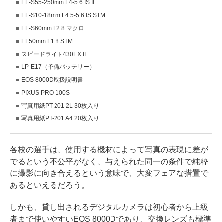
EF-S55-250mm F4-5.6 IS II
EF-S10-18mm F4.5-5.6 IS STM
EF-S60mm F2.8 マクロ
EF50mm F1.8 STM
スピードライト430EX II
LP-E17（予備バッテリー）
EOS 8000D取扱説明書
PIXUS PRO-100S
写真用紙PT-201 2L 30枚入り
写真用紙PT-201 A4 20枚入り
各校の選手は、使用する機材によって写真の表現に差が
でるという不公平がなく、与えられた同一の条件で純粋
に撮影に向き合えるという意味で、大変フェアな措置で
あるといえるだろう。
しかも、貸し出されるデジタルカメラは初心者から上級
者まで使いやすいEOS 8000Dであり、交換レンズも標準