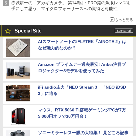
赤城耕一の「アカギカメラ」 第146回：PRO銘の魚眼レンズを
手にして思う、マイクロフォーサーズへの期待と可能性
もっと見る
Special Site
AIスマートノートのiFLYTEK「AINOTE 2」は
なぜ魅力的なのか？
Amazon プライムデー過去最安! Anker注目プ
ロジェクター3モデルを使ってみた
iFi audio主力「NEO Stream 3」「NEO iDSD
3」に迫る
マウス、RTX 5060 Ti搭載ゲーミングPCが7万
5,000円オフで30万円台！
ソニーミラーレス一眼の大特集！ 見どころ記事