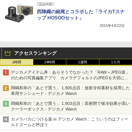
ニュース
西陣織の細尾とコラボした「ライカTスナ
ップ HOSOOセット」
2015年4月22日
アクセスランキング
1時間
24時間
1週間
1カ月
デジカメアイテム丼：ありそうでなかった？「RAW＋JPEG派」
のための写真編集アプリ カメラデフォルトのJPEGを大切にす
る「Filmator」
岡嶋和幸の「あとで買う」 1,905点目：放射冷却素材を採用した
車用サンシェード - デジカメ Watch
岡嶋和幸の「あとで買う」 1,903点目：高密閉で保冷効果が高い
クーラーボックス - デジカメ Watch
カメラバカにつける薬 in デジカメ Watch：こういうのはフィー
ルドズームと呼ぼう