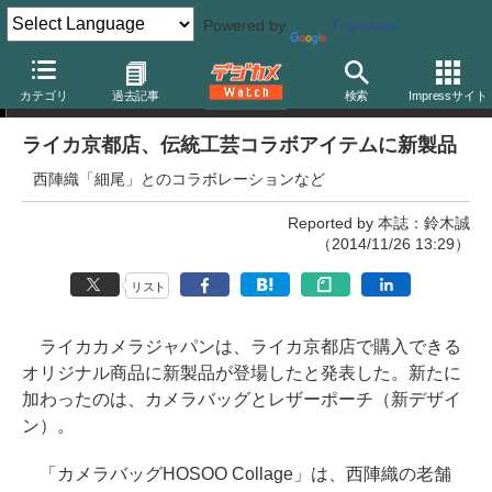
Powered by
Translate
ニュース
カテゴリ
過去記事
検索
Impressサイト
ライカ京都店、伝統工芸コラボアイテムに新製品
西陣織「細尾」とのコラボレーションなど
Reported by 本誌：鈴木誠
（2014/11/26 13:29）
リスト
ライカカメラジャパンは、ライカ京都店で購入できる
オリジナル商品に新製品が登場したと発表した。新たに
加わったのは、カメラバッグとレザーポーチ（新デザイ
ン）。
「カメラバッグHOSOO Collage」は、西陣織の老舗