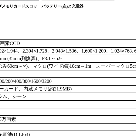
びメモリカードスロッ
バッテリー(左)と充電器
0万画素CCD
592×1,944、2,304×1,728、2,048×1,536、1,600×1,200、1,024×7
m(35mm判換算)、F3.1～5.9
端のみ60cm～∞)、マクロ(ワイド端)10cm～1m、スーパーマクロ5cm
200/400/800/1600/3200
リーカード、内蔵メモリ(約21.9MB)
ラム、シーン
.5万画素
池(D-LI63)