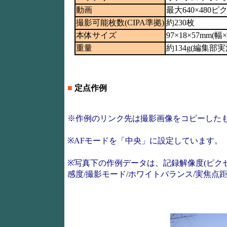
動画
最大640×480ピク
撮影可能枚数(CIPA準拠)
約230枚
本体サイズ
97×18×57mm(
重量
約134g(編集
■
定点作例
※作例のリンク先は撮影画像をコピーした
※AFモードを「中央」に設定しています。
※写真下の作例データは、記録解像度(ピクセル
感度/撮影モード/ホワイトバランス/実焦点