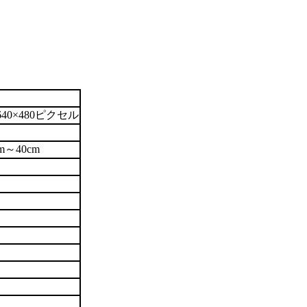
68､640×480ピクセル
～40cm