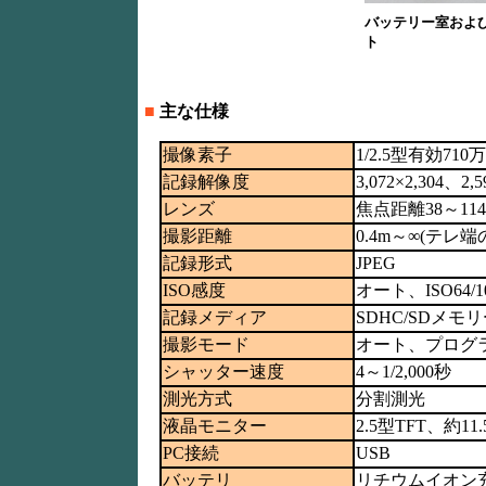
バッテリー室およ
ト
■
主な仕様
撮像素子
1/2.5型有効71
記録解像度
3,072×2,304、2,
レンズ
焦点距離38～114m
撮影距離
0.4m～∞(テレ
記録形式
JPEG
ISO感度
オート、ISO64/100/
記録メディア
SDHC/SDメモ
撮影モード
オート、プログ
シャッター速度
4～1/2,000秒
測光方式
分割測光
液晶モニター
2.5型TFT、約11
PC接続
USB
バッテリ
リチウムイオン充電