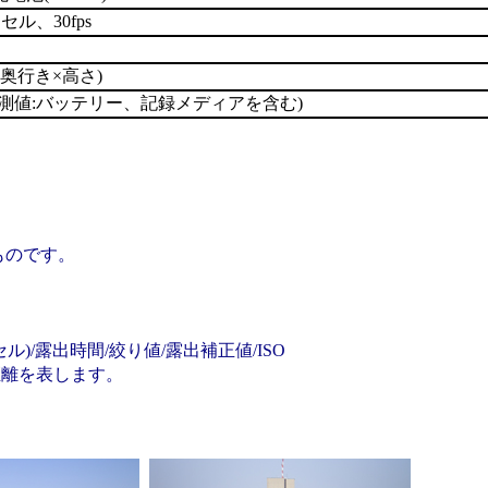
セル、30fps
幅×奥行き×高さ)
部実測値:バッテリー、記録メディアを含む)
ものです。
)/露出時間/絞り値/露出補正値/ISO
距離を表します。