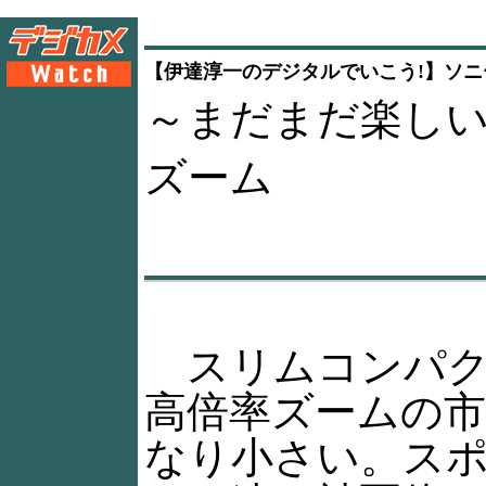
【伊達淳一のデジタルでいこう!】ソニー 
～まだまだ楽し
ズーム
スリムコンパク
高倍率ズームの
なり小さい。ス