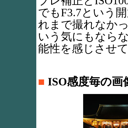
ブレ補正とISO1
でもF3.7という
れまで撮れなかっ
いう気にもならな
能性を感じさせ
■
ISO感度毎の画