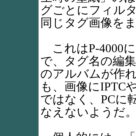
グごとにフィルタ
同じタグ画像を
これはP-400
で、タグ名の編集
のアルバムが作
も、画像にIPT
ではなく、PCに
なえないようだ