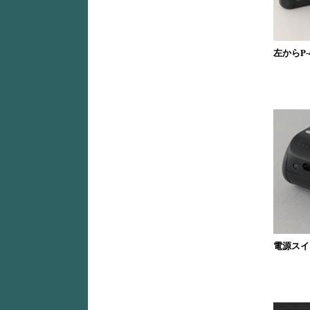
左からP-4
電源スイ