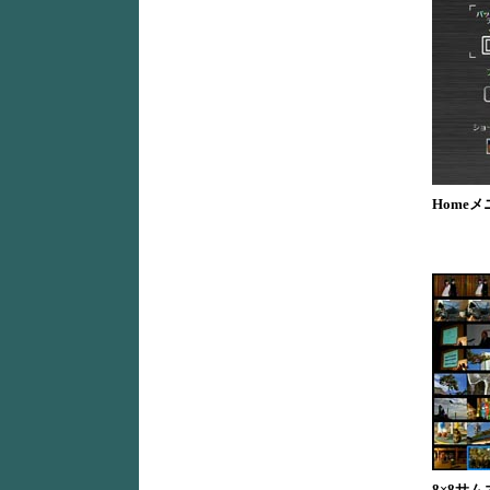
Home
8×8サ