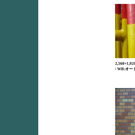
2,560×1,920
/ WB:オート