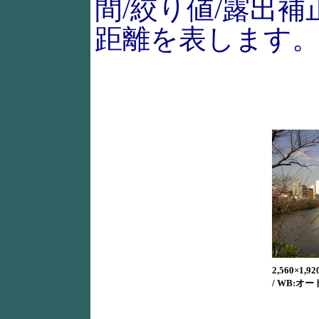
間/絞り値/露出補
距離を表します
2,560×1,920
/ WB:オート