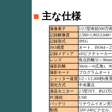
■
主な仕様
撮像素子
1/2.5型有効500万
記録解像度
2,560×1,902/2,04
記録形式
JPEG
ISO感度
オート、ISO64～
記録メディア
xDピクチャーカー
レンズ
焦点距離32～96mm(
撮影距離
50cm～∞(広角)、
撮影モード
プログラムオート、
シャッター速度
1/2～1/1,000
測光方式
中央重点
液晶モニター
2.5型TFT、約23
PC接続
USB
バッテリ
リチウムイオン充電池(
動画
320×240ピクセル、1