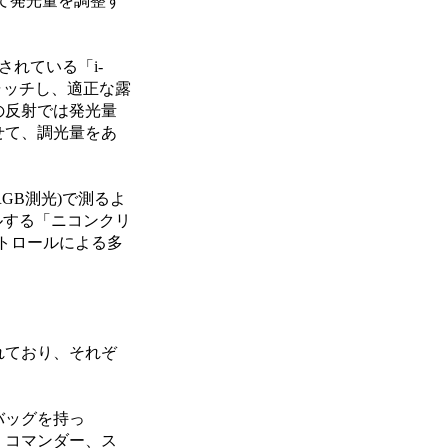
て発光量を調整す
されている「i-
ャッチし、適正な露
の反射では発光量
せて、調光量をあ
GB測光)で測るよ
ルする「ニコンクリ
トロールによる多
れており、それぞ
バッグを持っ
、コマンダー、ス