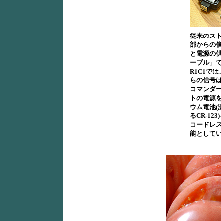
従来のス
部からの
と電源の
ーブル」
R1C1で
らの信号
コマンダ
トの電源
ウム電池(
るCR-12
コードレ
能として