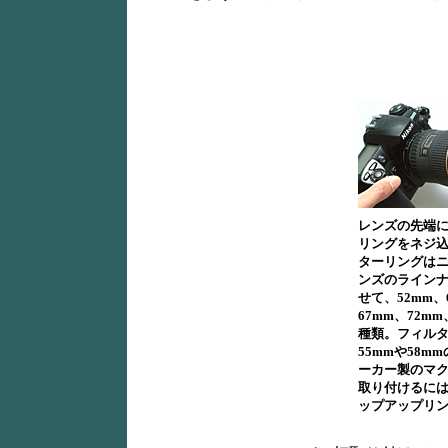
レンズの先端
リングをネジ
ターリングは
ンズのライン
せて、52mm、
67mm、72mm
種類。フィル
55mmや58m
ーカー製のマ
取り付けるに
ップアップリ