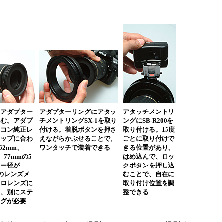
にアダプター
アダプターリングにアタッ
アタッチメントリ
込む。アダプ
チメントリングSX-1を取り
ングにSB-R200を
ニコン純正レ
付ける。着脱ボタンを押さ
取り付ける。15度
ナップに合わ
えながらかぶせることで、
ごとに取り付けで
62mm、
ワンタッチで装着できる
きる位置があり、
、77mmの5
はめ込んで、ロッ
ター径が
クボタンを押し込
mのレンズメ
むことで、自在に
クロレンズに
取り付け位置を調
は、別にステ
整できる
ングが必要