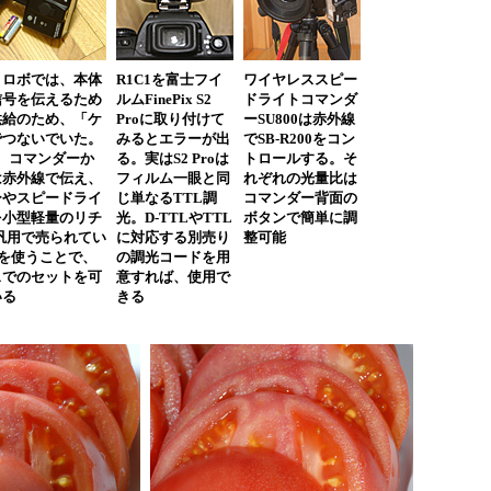
トロボでは、本体
R1C1を富士フイ
ワイヤレススピー
信号を伝えるため
ルムFinePix S2
ドライトコマンダ
供給のため、「ケ
Proに取り付けて
ーSU800は赤外線
でつないでいた。
みるとエラーが出
でSB-R200をコン
は、コマンダーか
る。実はS2 Proは
トロールする。そ
は赤外線で伝え、
フィルム一眼と同
れぞれの光量比は
ーやスピードライ
じ単なるTTL調
コマンダー背面の
を小型軽量のリチ
光。D-TTLやTTL
ボタンで簡単に調
汎用で売られてい
に対応する別売り
整可能
3)を使うことで、
の調光コードを用
スでのセットを可
意すれば、使用で
いる
きる