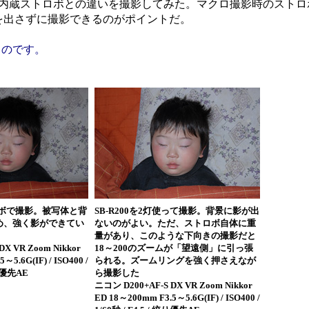
けて、内蔵ストロボとの違いを撮影してみた。マクロ撮影時のスト
を出さずに撮影できるのがポイントだ。
ものです。
ロボで撮影。被写体と背
SB-R200を2灯使って撮影。背景に影が出
め、強く影ができてい
ないのがよい。ただ、ストロボ自体に重
量があり、このような下向きの撮影だと
X VR Zoom Nikkor
18～200のズームが「望遠側」に引っ張
～5.6G(IF) / ISO400 /
られる。ズームリングを強く押さえなが
絞り優先AE
ら撮影した
ニコン D200+AF-S DX VR Zoom Nikkor
ED 18～200mm F3.5～5.6G(IF) / ISO400 /