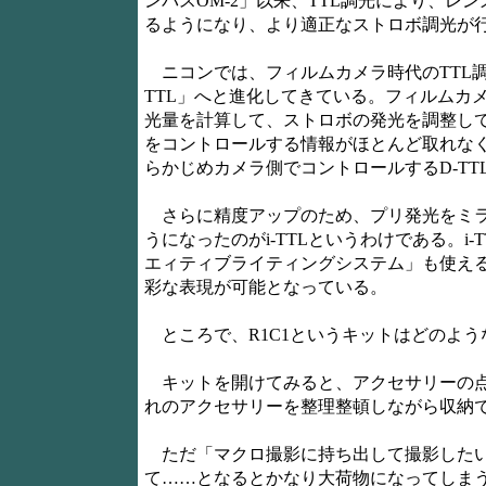
ンパスOM-2」以来、TTL調光により、
るようになり、より適正なストロボ調光が
ニコンでは、フィルムカメラ時代のTTL調光
TTL」へと進化してきている。フィルムカ
光量を計算して、ストロボの発光を調整し
をコントロールする情報がほとんど取れな
らかじめカメラ側でコントロールするD-T
さらに精度アップのため、プリ発光をミラーア
うになったのがi-TTLというわけである。
エィティブライティングシステム」も使える
彩な表現が可能となっている。
ところで、R1C1というキットはどのよう
キットを開けてみると、アクセサリーの点
れのアクセサリーを整理整頓しながら収納
ただ「マクロ撮影に持ち出して撮影したい
て……となるとかなり大荷物になってしま