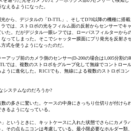
レンズを通った光をカメラのミラーボックス部のセンサーで検知し
行なえるようになった。
から、デジタルの「D-TTL」、そしてD70以降の機種に搭載
メラでは、ストロボの光をフィルム面の反射からセンサーでキ
ていた。だがデジタル一眼レフでは、ローパスフィルターから
くなってしまった。そこでシャッター膜面にプリ発光を反射さ
TL方式を使うようになったのだ。
ップ前のカメラ側のセンサー(D-200の場合は1,005分割のR
i-TTLでは、複数のストロボをグループ化して無線でコントロー
ように進化した。R1C1でも、無線による複数のストロボコン
なシステムなのだろうか?
数の多さに驚いた。ケースの中身にきっちり仕切りが付けら
できるようになっている。
」というときに、キットケースに入れた状態でさらにカメラ
う。その点もニコンは考慮している。最小限必要なホルダー類