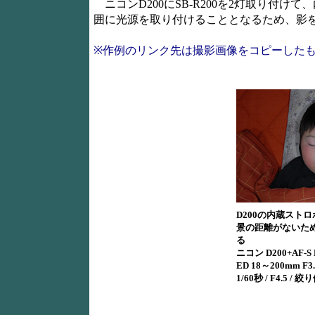
ニコンD200にSB-R200を2灯取り付
囲に光源を取り付けることとなるため、影
※作例のリンク先は撮影画像をコピーした
D200の内蔵スト
景の距離がないた
る
ニコン D200+AF-S D
ED 18～200mm F3.5
1/60秒 / F4.5 / 