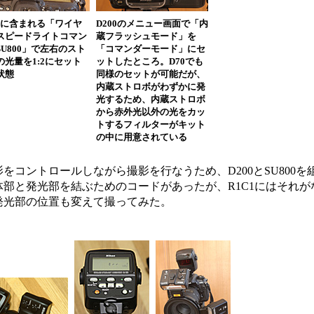
C1に含まれる「ワイヤ
D200のメニュー画面で「内
スピードライトコマン
蔵フラッシュモード」を
SU800」で左右のスト
「コマンダーモード」にセ
の光量を1:2にセット
ットしたところ。D70でも
状態
同様のセットが可能だが、
内蔵ストロボがわずかに発
光するため、内蔵ストロボ
から赤外光以外の光をカッ
トするフィルターがキット
の中に用意されている
コントロールしながら撮影を行なうため、D200とSU800を
部と発光部を結ぶためのコードがあったが、R1C1にはそれが
発光部の位置も変えて撮ってみた。