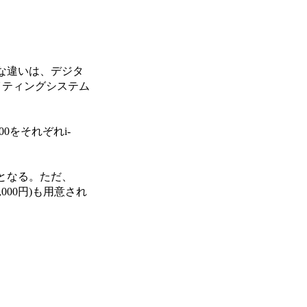
きな違いは、デジタ
イティングシステム
0をそれぞれi-
円となる。ただ、
000円)も用意され