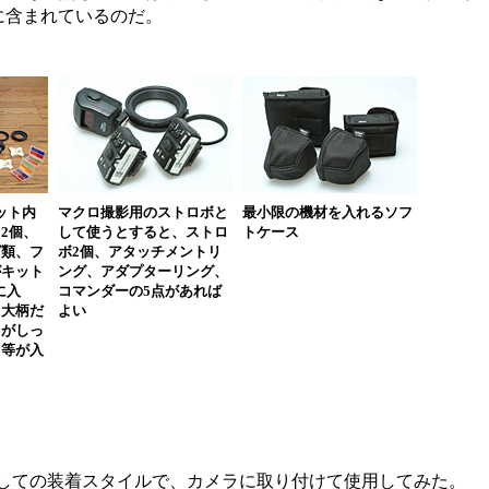
に含まれているのだ。
ット内
マクロ撮影用のストロボと
最小限の機材を入れるソフ
2個、
して使うとすると、ストロ
トケース
グ類、フ
ボ2個、アタッチメントリ
がキット
ング、アダプターリング、
に入
コマンダーの5点があれば
り大柄だ
よい
てがしっ
ラ等が入
としての装着スタイルで、カメラに取り付けて使用してみた。