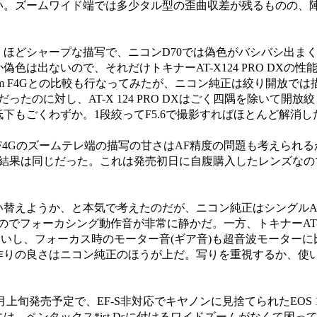
い。ズームワイド端では多少タル型の歪曲収差が残るものの、
ほどシャープな描写で、ニコンD70では偽色がバシバシ出ま
色は出ないので、それだけトキナーAT-X124 PRO DXの性
ED12-24mm F4Gとの比較も行なってみたが、ニコン純正は絞り開放
たのに対し、AT-X 124 PRO DXはごく四隅を除いて開放
下もごくわずか。1段絞ってF5.6で撮影すればほとんど解消し
12-24mm F4Gのズームテレ端の描写の甘さはAF精度の問題も考えら
、結果は同じだった。これは発売初日に自腹購入したレンズなの
替えようか、と本気で考えたのだが、ニコン純正はシングルA
フォーカシング動作音が非常に静かだ。一方、トキナーAT-X 12
ないし、フォーカス時のモーター音(ギア音)も超音波モーター
作りの良さはニコン純正のほうが上だ。写りを重視するか、使
上旬発売予定で、EF-S非対応でキヤノンに見捨てられたEOS 1
、ペンタックス*ist Dsに付けるワイドズームがなくて困っ