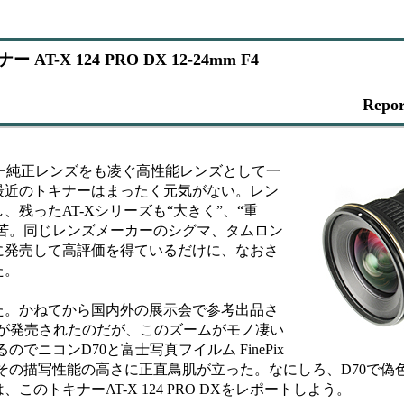
X 124 PRO DX 12-24mm F4
Repo
カー純正レンズをも凌ぐ高性能レンズとして一
最近のトキナーはまったく元気がない。レン
残ったAT-Xシリーズも“大きく”、“重
重苦。同じレンズメーカーのシグマ、タムロン
に発売して高評価を得ているだけに、なおさ
た。
。かねてから国内外の展示会で参考出品さ
mm F4」が発売されたのだが、このズームがモノ凄い
ニコンD70と富士写真フイルム FinePix
だが、その描写性能の高さに正直鳥肌が立った。なにしろ、D70で
のトキナーAT-X 124 PRO DXをレポートしよう。