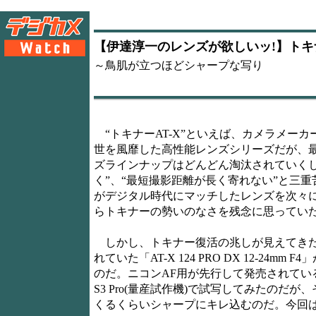
【伊達淳一のレンズが欲しいッ!】トキナー AT-
～鳥肌が立つほどシャープな写り
“トキナーAT-X”といえば、カメラメー
世を風靡した高性能レンズシリーズだが、
ズラインナップはどんどん淘汰されていくし、
く”、“最短撮影距離が長く寄れない”と三
がデジタル時代にマッチしたレンズを次々
らトキナーの勢いのなさを残念に思ってい
しかし、トキナー復活の兆しが見えてきた
れていた「AT-X 124 PRO DX 12-24
のだ。ニコンAF用が先行して発売されているので
S3 Pro(量産試作機)で試写してみたの
くるくらいシャープにキレ込むのだ。今回は、こ