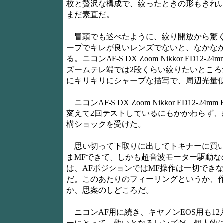
枚と贅沢な構成で、絞ったときの形もきれ
まだ素直だ。
冒頭でも述べたように、絞り開放から驚く
ープでキレが良いレンズでないと、なかなか偽
る。ニコンAF-S DX Zoom Nikkor 
ズームテレ端では2段くらい絞りたいところだっ
にキリキリにシャープな描写で、周辺光量低
ニコンAF-S DX Zoom Nikkor ED
変えて2回テストしているにもかかわらず
構ショックを受けた。
思い切って下取りに出してトキナーに買い
まMFできて、しかも超音波モーター駆動なので
は、AFポジションではMF操作は一切でき
だ。このあたりのフィーリングというか、
か、思案のしどころだ。
ニコンAF用に続き、キヤノンEOS用も12月
ーにとって、救いとなるレンズだ。個人的には