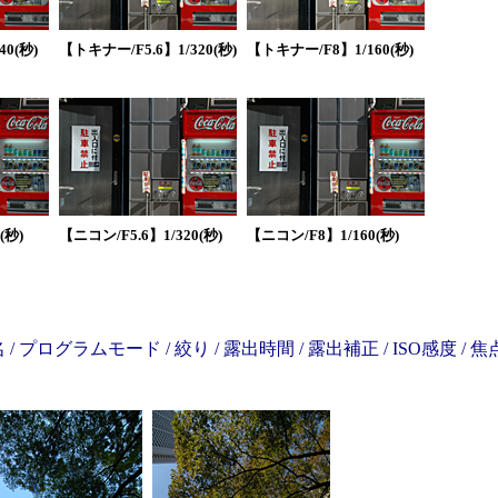
0(秒)
【トキナー/F5.6】1/320(秒)
【トキナー/F8】1/160(秒)
(秒)
【ニコン/F5.6】1/320(秒)
【ニコン/F8】1/160(秒)
グラムモード / 絞り / 露出時間 / 露出補正 / ISO感度 / 