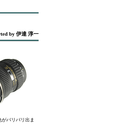
rted by 伊達 淳一
偽色がバリバリ出ま