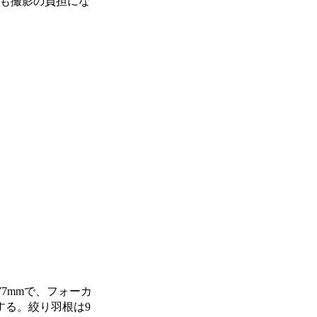
つも撮影の負担にな
は77mmで、フォーカ
する。絞り羽根は9