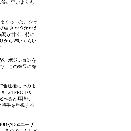
陣笠に歪むよりも
くるくらいだ。シャ
能の高さがうかがえ
では描写が甘く、特に
絞りから怖いくらい
た。
れるが、ポジションを
で、この結果に結
F合焦後にそのま
4 PRO DX
に比べると耳障り
い勝手を重視する
0DやD60ユーザ
ているので、もしペ