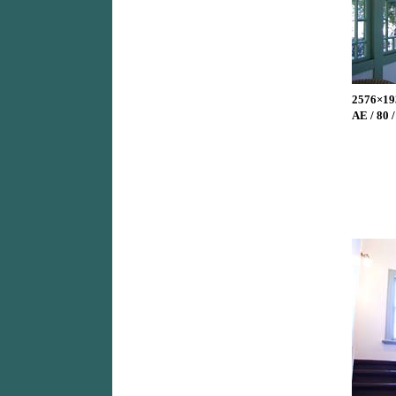
2576×19
AE / 80 