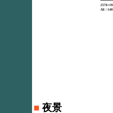
2576×19
AE / 14
■
夜景