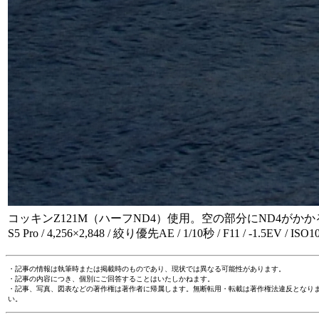
コッキンZ121M（ハーフND4）使用。空の部分にND4が
S5 Pro / 4,256×2,848 / 絞り優先AE / 1/10秒 / F11 / -1.5EV / IS
・記事の情報は執筆時または掲載時のものであり、現状では異なる可能性があります。
・記事の内容につき、個別にご回答することはいたしかねます。
・記事、写真、図表などの著作権は著作者に帰属します。無断転用・転載は著作権法違反となり
い。