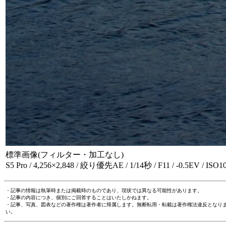
標準画像(フィルター・加工なし)
S5 Pro / 4,256×2,848 / 絞り優先AE / 1/14秒 / F11 / -0.5EV / IS
・記事の情報は執筆時または掲載時のものであり、現状では異なる可能性があります。
・記事の内容につき、個別にご回答することはいたしかねます。
・記事、写真、図表などの著作権は著作者に帰属します。無断転用・転載は著作権法違反となり
い。