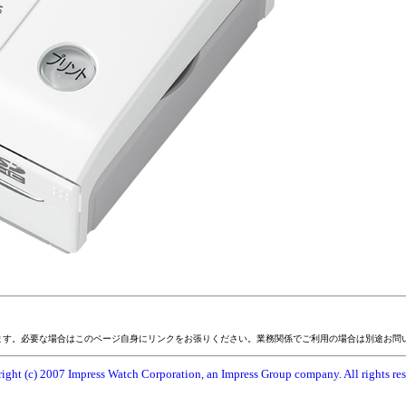
ます。必要な場合はこのページ自身にリンクをお張りください。業務関係でご利用の場合は別途お問
ight (c) 2007 Impress Watch Corporation, an Impress Group company. All rights res