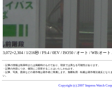
3,072×2,304 / 1/216秒 / F9.4 / 0EV / ISO50 / オート / WB:オート 
・記事の情報は執筆時または掲載時のものであり、現状では異なる可能性があります。
・記事の内容につき、個別にご回答することはいたしかねます。
・記事、写真、図表などの著作権は著作者に帰属します。無断転用・転載は著作権法違反となり
い。
Copyright (c) 2007 Impress Watch Corpo