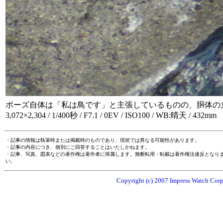
ポーズ自体は「私は鳥です」と主張しているものの、胴体の
3,072×2,304 / 1/400秒 / F7.1 / 0EV / ISO100 / WB:晴天 / 432mm
・記事の情報は執筆時または掲載時のものであり、現状では異なる可能性があります。
・記事の内容につき、個別にご回答することはいたしかねます。
・記事、写真、図表などの著作権は著作者に帰属します。無断転用・転載は著作権法違反となり
い。
Copyright (c) 2007 Impress Watch Corpo