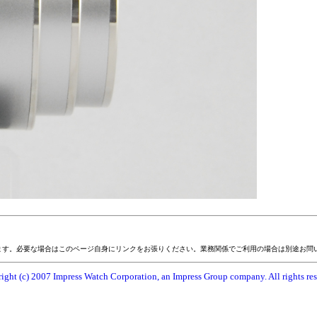
ます。必要な場合はこのページ自身にリンクをお張りください。業務関係でご利用の場合は別途お問
ight (c) 2007 Impress Watch Corporation, an Impress Group company. All rights res