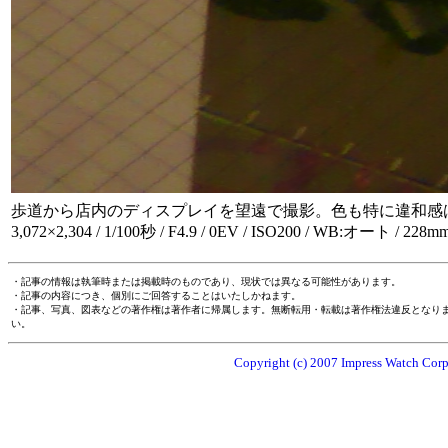
歩道から店内のディスプレイを望遠で撮影。色も特に違和感
3,072×2,304 / 1/100秒 / F4.9 / 0EV / ISO200 / WB:オート / 228m
・記事の情報は執筆時または掲載時のものであり、現状では異なる可能性があります。
・記事の内容につき、個別にご回答することはいたしかねます。
・記事、写真、図表などの著作権は著作者に帰属します。無断転用・転載は著作権法違反となり
い。
Copyright (c) 2007 Impress Watch Corpo