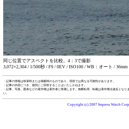
同じ位置でアスペクトを比較。4：3で撮影
3,072×2,304 / 1/500秒 / F9 / 0EV / ISO100 / WB：オート / 36mm
・記事の情報は執筆時または掲載時のものであり、現状では異なる可能性があります。
・記事の内容につき、個別にご回答することはいたしかねます。
・記事、写真、図表などの著作権は著作者に帰属します。無断転用・転載は著作権法違反となり
い。
Copyright (c) 2007 Impress Watch Corpo