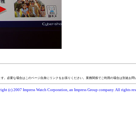
ます。必要な場合はこのページ自身にリンクをお張りください。業務関係でご利用の場合は別途お問
ight (c) 2007 Impress Watch Corporation, an Impress Group company. All rights res