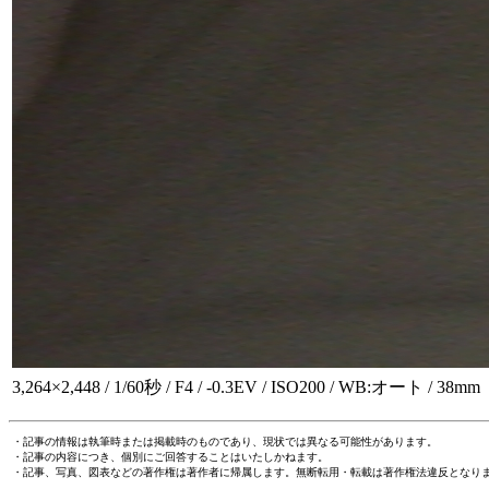
3,264×2,448 / 1/60秒 / F4 / -0.3EV / ISO200 / WB:オート / 38mm
・記事の情報は執筆時または掲載時のものであり、現状では異なる可能性があります。
・記事の内容につき、個別にご回答することはいたしかねます。
・記事、写真、図表などの著作権は著作者に帰属します。無断転用・転載は著作権法違反となり