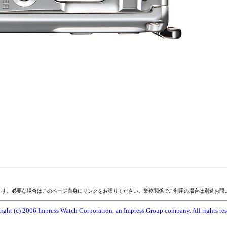
ます。必要な場合はこのページ自身にリンクをお張りください。業務関係でご利用の場合は別途お問
ight (c) 2006 Impress Watch Corporation, an Impress Group company. All rights res