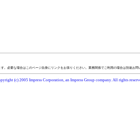
ます。必要な場合はこのページ自身にリンクをお張りください。業務関係でご利用の場合は別途お問
pyright (c) 2005 Impress Corporation, an Impress Group company. All rights reserv