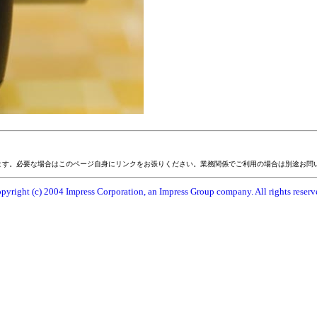
ます。必要な場合はこのページ自身にリンクをお張りください。業務関係でご利用の場合は別途お問
pyright (c) 2004 Impress Corporation, an Impress Group company. All rights reserv