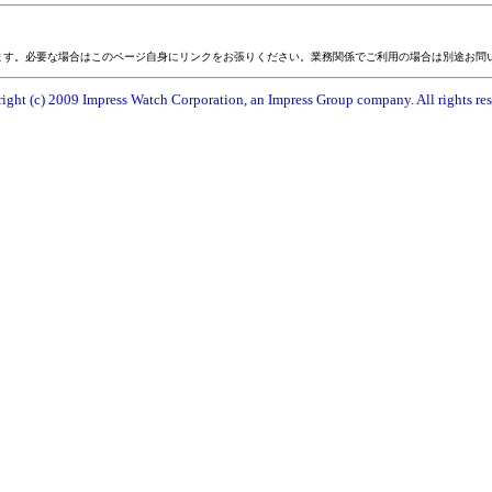
ます。必要な場合はこのページ自身にリンクをお張りください。業務関係でご利用の場合は別途お問
ight (c) 2009 Impress Watch Corporation, an Impress Group company. All rights res