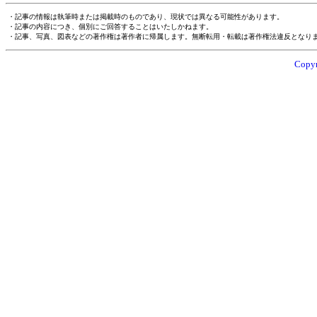
・記事の情報は執筆時または掲載時のものであり、現状では異なる可能性があります。
・記事の内容につき、個別にご回答することはいたしかねます。
・記事、写真、図表などの著作権は著作者に帰属します。無断転用・転載は著作権法違反となり
Copyr