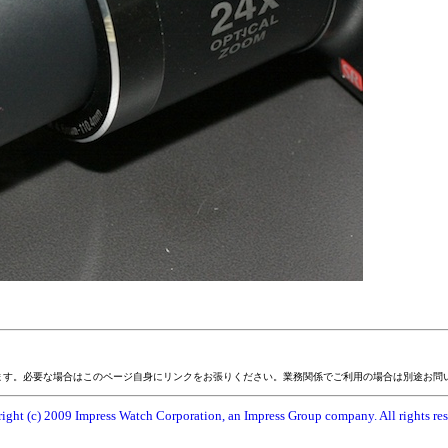
ます。必要な場合はこのページ自身にリンクをお張りください。業務関係でご利用の場合は別途お問
ight (c) 2009 Impress Watch Corporation, an Impress Group company. All rights res