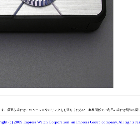
ます。必要な場合はこのページ自身にリンクをお張りください。業務関係でご利用の場合は別途お問
ight (c) 2009 Impress Watch Corporation, an Impress Group company. All rights res