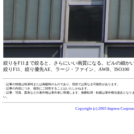
絞りをF11まで絞ると、さらにいい画質になる。ビルの細か
絞りF11、絞り優先AE、ラージ・ファイン、AWB、ISO100
・記事の情報は執筆時または掲載時のものであり、現状では異なる可能性があります。
・記事の内容につき、個別にご回答することはいたしかねます。
・記事、写真、図表などの著作権は著作者に帰属します。無断転用・転載は著作権法違反となり
い。
Copyright (c) 2005 Impress Corporat