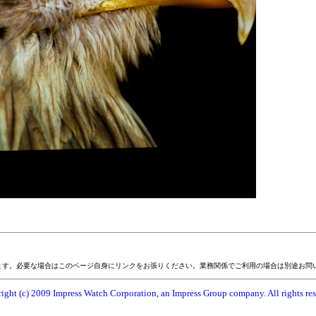
ます。必要な場合はこのページ自身にリンクをお張りください。業務関係でご利用の場合は別途お問
ight (c) 2009 Impress Watch Corporation, an Impress Group company. All rights res