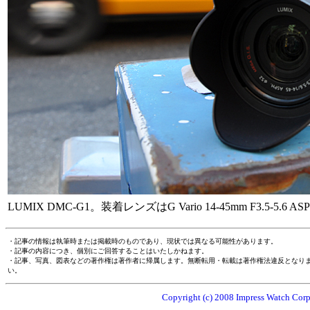
LUMIX DMC-G1。装着レンズはG Vario 14-45mm F3.5-5.6 ASPH
・記事の情報は執筆時または掲載時のものであり、現状では異なる可能性があります。
・記事の内容につき、個別にご回答することはいたしかねます。
・記事、写真、図表などの著作権は著作者に帰属します。無断転用・転載は著作権法違反となり
い。
Copyright (c) 2008 Impress Watch Corpo