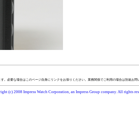
ます。必要な場合はこのページ自身にリンクをお張りください。業務関係でご利用の場合は別途お問
ight (c) 2008 Impress Watch Corporation, an Impress Group company. All rights res