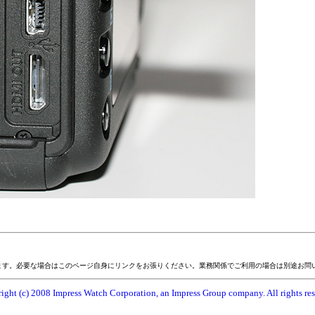
ます。必要な場合はこのページ自身にリンクをお張りください。業務関係でご利用の場合は別途お問
ight (c) 2008 Impress Watch Corporation, an Impress Group company. All rights res