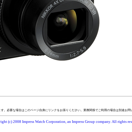
ます。必要な場合はこのページ自身にリンクをお張りください。業務関係でご利用の場合は別途お問
ight (c) 2008 Impress Watch Corporation, an Impress Group company. All rights res