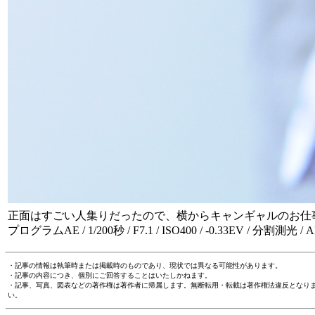
正面はすごい人集りだったので、横からキャンギャルのお仕
プログラムAE / 1/200秒 / F7.1 / ISO400 / -0.33EV / 分割測光 / AF
・記事の情報は執筆時または掲載時のものであり、現状では異なる可能性があります。
・記事の内容につき、個別にご回答することはいたしかねます。
・記事、写真、図表などの著作権は著作者に帰属します。無断転用・転載は著作権法違反となり
い。