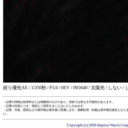
絞り優先AE / 1/250秒 / F5.6 / 0EV / ISO640 / 太陽光 / しない / しな
・記事の情報は執筆時または掲載時のものであり、現状では異なる可能性があります。
・記事の内容につき、個別にご回答することはいたしかねます。
・記事、写真、図表などの著作権は著作者に帰属します。無断転用・転載は著作権法違反となり
い。
Copyright (c) 2008 Impress Watch Corpo