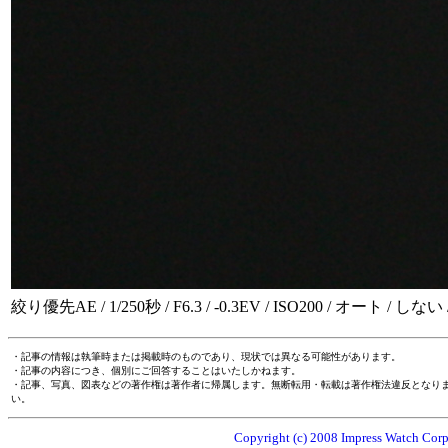
絞り優先AE / 1/250秒 / F6.3 / -0.3EV / ISO200 / オート / しない / 
・記事の情報は執筆時または掲載時のものであり、現状では異なる可能性があります。
・記事の内容につき、個別にご回答することはいたしかねます。
・記事、写真、図表などの著作権は著作者に帰属します。無断転用・転載は著作権法違反となり
い。
Copyright (c) 2008 Impress Watch Corpo