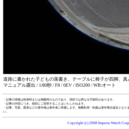
道路に書かれた子どもの落書き。テーブルに椅子が四脚、真
マニュアル露出 / 1/80秒 / F8 / 0EV / ISO200 / WB:オート
・記事の情報は執筆時または掲載時のものであり、現状では異なる可能性があります。
・記事の内容につき、個別にご回答することはいたしかねます。
・記事、写真、図表などの著作権は著作者に帰属します。無断転用・転載は著作権法違反となり
い。
Copyright (c) 2008 Impress Watch Corpo