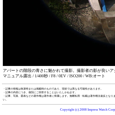
アパートの階段の青さに魅かれて撮影。撮影者の影が良いア
マニュアル露出 / 1/400秒 / F8 / 0EV / ISO200 / WB:オート
・記事の情報は執筆時または掲載時のものであり、現状では異なる可能性があります。
・記事の内容につき、個別にご回答することはいたしかねます。
・記事、写真、図表などの著作権は著作者に帰属します。無断転用・転載は著作権法違反となり
い。
Copyright (c) 2008 Impress Watch Corpo