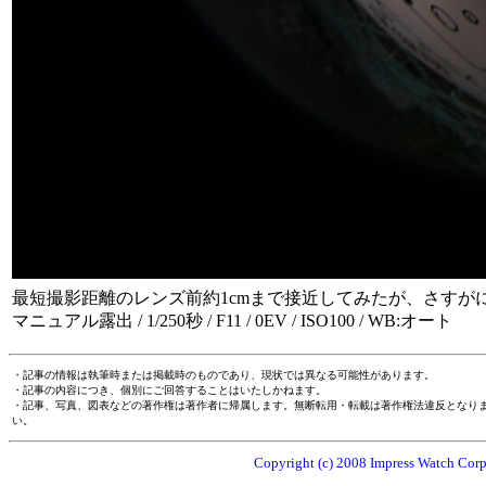
最短撮影距離のレンズ前約1cmまで接近してみたが、さすが
マニュアル露出 / 1/250秒 / F11 / 0EV / ISO100 / WB:オート
・記事の情報は執筆時または掲載時のものであり、現状では異なる可能性があります。
・記事の内容につき、個別にご回答することはいたしかねます。
・記事、写真、図表などの著作権は著作者に帰属します。無断転用・転載は著作権法違反となり
い。
Copyright (c) 2008 Impress Watch Corpo