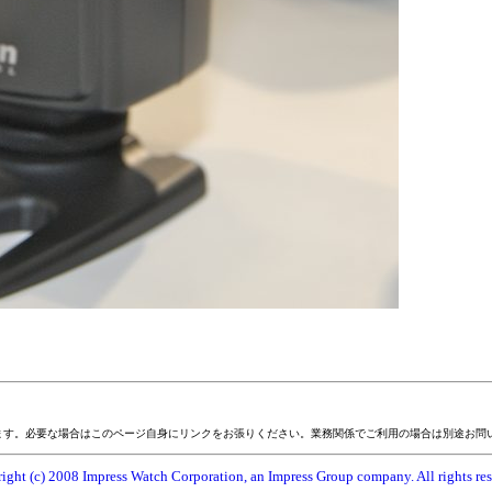
ます。必要な場合はこのページ自身にリンクをお張りください。業務関係でご利用の場合は別途お問
ight (c) 2008 Impress Watch Corporation, an Impress Group company. All rights res