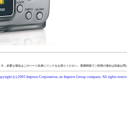
ます。必要な場合はこのページ自身にリンクをお張りください。業務関係でご利用の場合は別途お問
pyright (c) 2005 Impress Corporation, an Impress Group company. All rights reserv