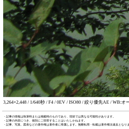
3,264×2,448 / 1/640秒 / F4 / 0EV / ISO80 / 絞り優先AE / WB:オ
・記事の情報は執筆時または掲載時のものであり、現状では異なる可能性があります。
・記事の内容につき、個別にご回答することはいたしかねます。
・記事、写真、図表などの著作権は著作者に帰属します。無断転用・転載は著作権法違反となり