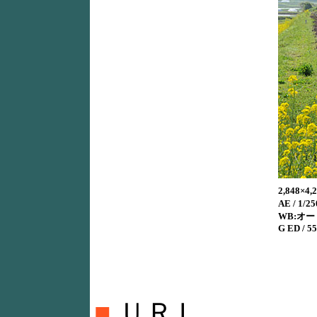
2,848×
AE / 1/25
WB:オート 
G ED / 
■
ＵＲＬ