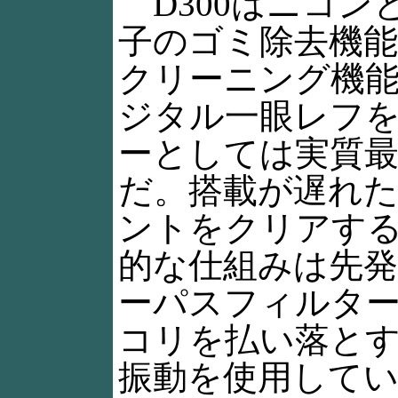
D300はニコン
子のゴミ除去機
クリーニング機
ジタル一眼レフ
ーとしては実質
だ。搭載が遅れ
ントをクリアす
的な仕組みは先
ーパスフィルタ
コリを払い落とす
振動を使用して