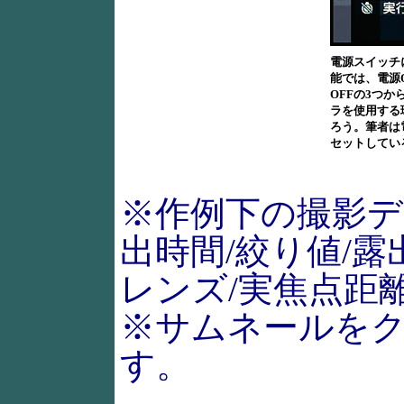
電源スイッチ
能では、電源O
OFFの3つ
ラを使用する
ろう。筆者は
セットしてい
※作例下の撮影デ
出時間/絞り値/露
レンズ/実焦点距
※サムネールを
す。