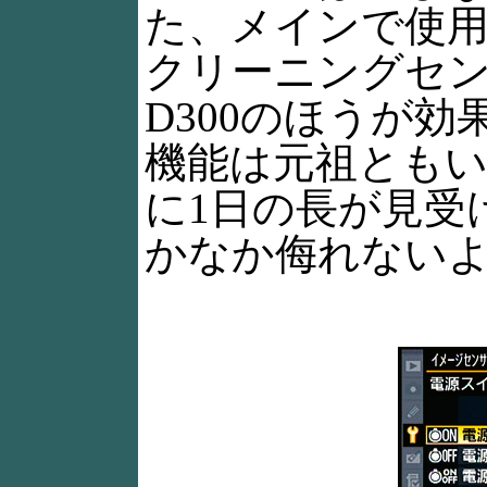
た、メインで使用
クリーニングセ
D300のほうが
機能は元祖ともい
に1日の長が見受
かなか侮れない