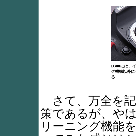
D300には
グ機構以外に
る
さて、万全を記し
策であるが、や
リーニング機能