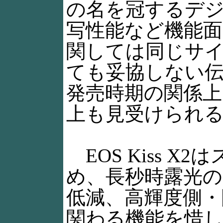
の名を冠するデ
写性能など機能
関しては同じサ
ても妥協しない
発売時期の関係上
上も見受けられ
EOS Kiss X2
め、長秒時露光の
低減、高輝度側・
関わる機能を惜