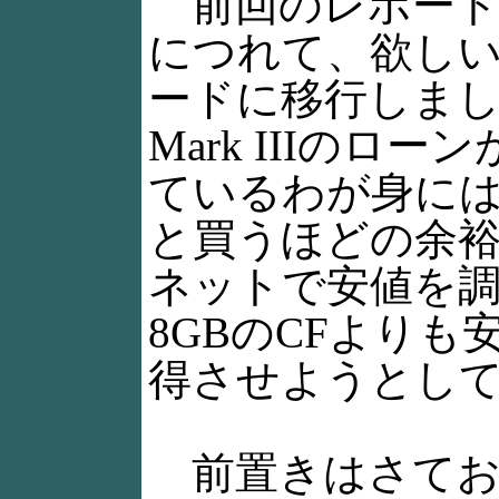
前回のレポート
につれて、欲し
ードに移行しました
Mark IIIのロ
ているわが身には、E
と買うほどの余
ネットで安値を調
8GBのCFより
得させようとし
前置きはさておき