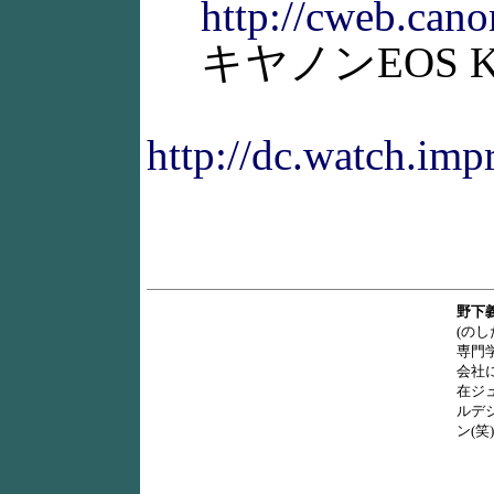
http://cweb.cano
キヤノンEOS K
http://dc.watch.imp
野下
(の
専門
会社
在ジ
ルデ
ン(笑)