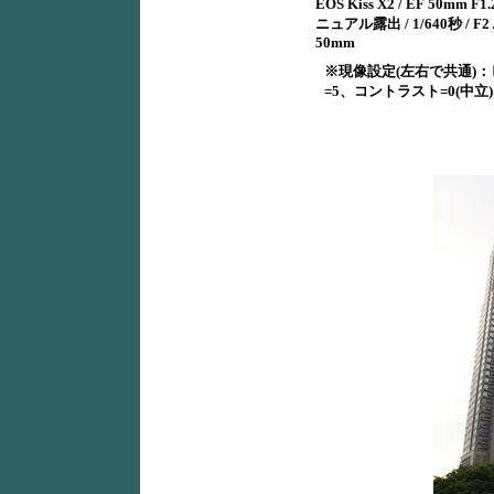
EOS Kiss X2 / EF 50mm F1.2
ニュアル露出 / 1/640秒 / F2 / 
50mm
※現像設定(左右で共通)
=5、コントラスト=0(中立)