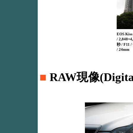
EOS Kiss
/ 2,848
秒 / F11 
/ 24mm
■
RAW現像(Digital 