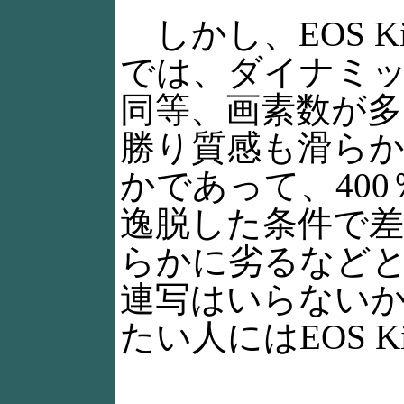
しかし、EOS Ki
では、ダイナミ
同等、画素数が多い
勝り質感も滑ら
かであって、40
逸脱した条件で差を
らかに劣るなど
連写はいらない
たい人にはEOS K