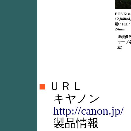
EOS Kiss
/ 2,848
秒 / F11 /
24mm
※現像
ャープネ
立)
■
ＵＲＬ
キヤノン
http://canon.jp/
製品情報