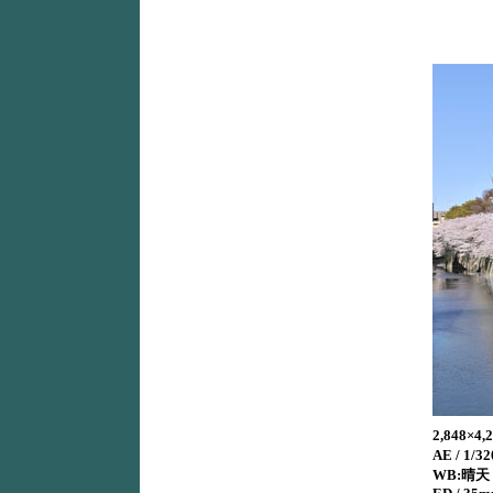
2,848×
AE / 1/32
WB:晴天 /