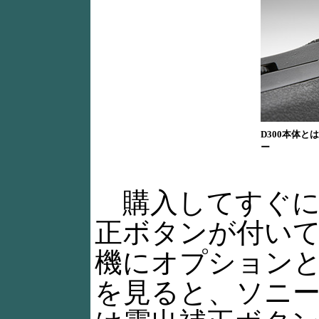
D300本体
ー
購入してすぐに気
正ボタンが付い
機にオプション
を見ると、ソニーα