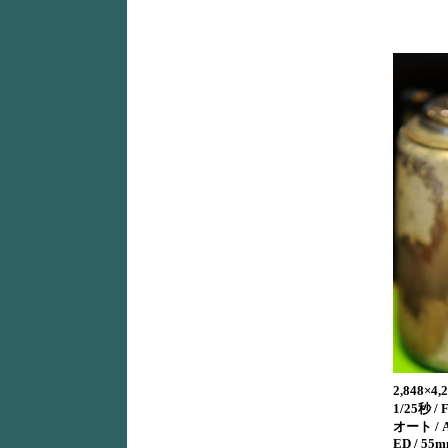
2,848×
1/25秒 / F
オート / A
ED / 55