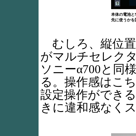
本体の電池とM
先に使うかを
むしろ、縦位置
がマルチセレク
ソニーα700と
る。操作感はこ
設定操作ができ
きに違和感なく