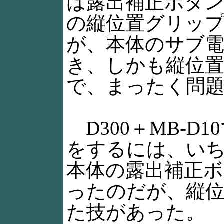
は露出補正ボタン
の縦位置グリッ
が、本体のサブ
き、しかも縦位
で、まったく問
D300＋MB-D
をするには、い
本体の露出補正
ったのだが、縦
た技があった。