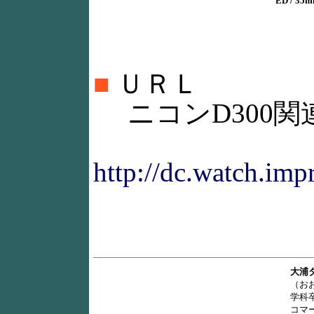
ED / 35
■
ＵＲＬ
ニコンD300関
http://dc.watch.imp
大浦
（お
学科
コマ