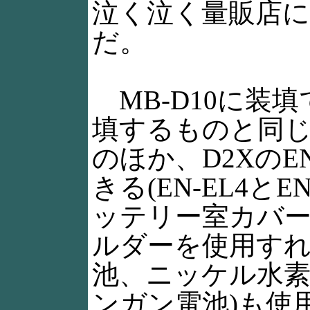
泣く泣く量販店に
だ。
MB-D10に装
填するものと同じリ
のほか、D2XのEN-
きる(EN-EL4と
ッテリー室カバー
ルダーを使用すれ
池、ニッケル水
ンガン電池)も使